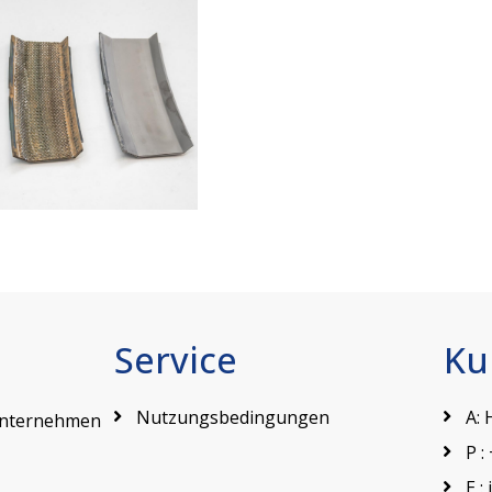
Service
Ku
Nutzungsbedingungen
A: 
Unternehmen
P :
E :